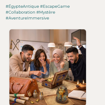
#ÉgypteAntique #EscapeGame
#Collaboration #Mystère
#AventureImmersive